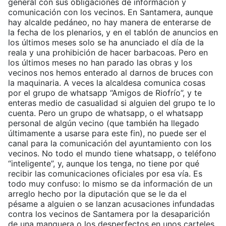
general con sus obligaciones de información y
comunicación con los vecinos. En Santamera, aunque
hay alcalde pedáneo, no hay manera de enterarse de
la fecha de los plenarios, y en el tablón de anuncios en
los últimos meses solo se ha anunciado el día de la
reala y una prohibición de hacer barbacoas. Pero en
los últimos meses no han parado las obras y los
vecinos nos hemos enterado al darnos de bruces con
la maquinaria. A veces la alcaldesa comunica cosas
por el grupo de whatsapp “Amigos de Riofrío”, y te
enteras medio de casualidad si alguien del grupo te lo
cuenta. Pero un grupo de whatsapp, o el whatsapp
personal de algún vecino (que también ha llegado
últimamente a usarse para este fin), no puede ser el
canal para la comunicación del ayuntamiento con los
vecinos. No todo el mundo tiene whatsapp, o teléfono
“inteligente”, y, aunque los tenga, no tiene por qué
recibir las comunicaciones oficiales por esa vía. Es
todo muy confuso: lo mismo se da información de un
arreglo hecho por la diputación que se le da el
pésame a alguien o se lanzan acusaciones infundadas
contra los vecinos de Santamera por la desaparición
de una manguera o los desperfectos en unos carteles.