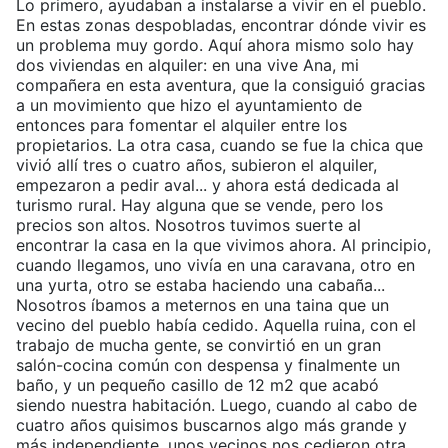
Lo primero, ayudaban a instalarse a vivir en el pueblo.
En estas zonas despobladas, encontrar dónde vivir es
un problema muy gordo. Aquí ahora mismo solo hay
dos viviendas en alquiler: en una vive Ana, mi
compañera en esta aventura, que la consiguió gracias
a un movimiento que hizo el ayuntamiento de
entonces para fomentar el alquiler entre los
propietarios. La otra casa, cuando se fue la chica que
vivió allí tres o cuatro años, subieron el alquiler,
empezaron a pedir aval... y ahora está dedicada al
turismo rural. Hay alguna que se vende, pero los
precios son altos. Nosotros tuvimos suerte al
encontrar la casa en la que vivimos ahora. Al principio,
cuando llegamos, uno vivía en una caravana, otro en
una yurta, otro se estaba haciendo una cabaña...
Nosotros íbamos a meternos en una taina que un
vecino del pueblo había cedido. Aquella ruina, con el
trabajo de mucha gente, se convirtió en un gran
salón-cocina común con despensa y finalmente un
baño, y un pequeño casillo de 12 m2 que acabó
siendo nuestra habitación. Luego, cuando al cabo de
cuatro años quisimos buscarnos algo más grande y
más independiente, unos vecinos nos cedieron otra