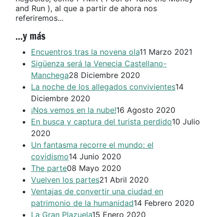
and Run ), al que a partir de ahora nos
referiremos...
...y más
Encuentros tras la novena ola
11 Marzo 2021
Sigüenza será la Venecia Castellano-
Manchega
28 Diciembre 2020
La noche de los allegados convivientes
14
Diciembre 2020
¡Nos vemos en la nube!
16 Agosto 2020
En busca y captura del turista perdido
10 Julio
2020
Un fantasma recorre el mundo: el
covidismo
14 Junio 2020
The parte
08 Mayo 2020
Vuelven los partes
21 Abril 2020
Ventajas de convertir una ciudad en
patrimonio de la humanidad
14 Febrero 2020
La Gran Plazuela
15 Enero 2020