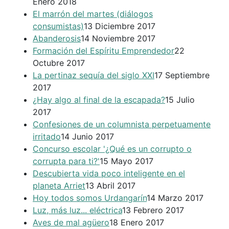
Enero 2018
El marrón del martes (diálogos
consumistas)
13 Diciembre 2017
Abanderosis
14 Noviembre 2017
Formación del Espíritu Emprendedor
22
Octubre 2017
La pertinaz sequía del siglo XXI
17 Septiembre
2017
¿Hay algo al final de la escapada?
15 Julio
2017
Confesiones de un columnista perpetuamente
irritado
14 Junio 2017
Concurso escolar '¿Qué es un corrupto o
corrupta para ti?'
15 Mayo 2017
Descubierta vida poco inteligente en el
planeta Arriet
13 Abril 2017
Hoy todos somos Urdangarín
14 Marzo 2017
Luz, más luz... eléctrica
13 Febrero 2017
Aves de mal agüero
18 Enero 2017