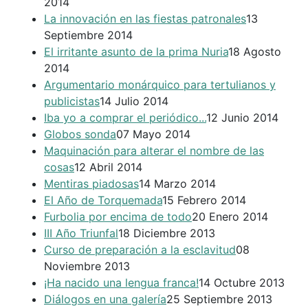
2014
La innovación en las fiestas patronales
13
Septiembre 2014
El irritante asunto de la prima Nuria
18 Agosto
2014
Argumentario monárquico para tertulianos y
publicistas
14 Julio 2014
Iba yo a comprar el periódico...
12 Junio 2014
Globos sonda
07 Mayo 2014
Maquinación para alterar el nombre de las
cosas
12 Abril 2014
Mentiras piadosas
14 Marzo 2014
El Año de Torquemada
15 Febrero 2014
Furbolia por encima de todo
20 Enero 2014
III Año Triunfal
18 Diciembre 2013
Curso de preparación a la esclavitud
08
Noviembre 2013
¡Ha nacido una lengua franca!
14 Octubre 2013
Diálogos en una galería
25 Septiembre 2013