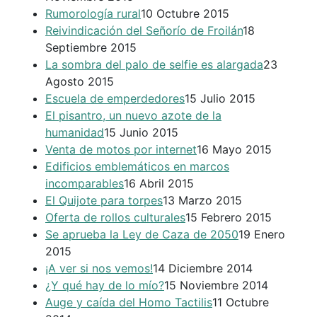
Rumorología rural
10 Octubre 2015
Reivindicación del Señorío de Froilán
18
Septiembre 2015
La sombra del palo de selfie es alargada
23
Agosto 2015
Escuela de emperdedores
15 Julio 2015
El pisantro, un nuevo azote de la
humanidad
15 Junio 2015
Venta de motos por internet
16 Mayo 2015
Edificios emblemáticos en marcos
incomparables
16 Abril 2015
El Quijote para torpes
13 Marzo 2015
Oferta de rollos culturales
15 Febrero 2015
Se aprueba la Ley de Caza de 2050
19 Enero
2015
¡A ver si nos vemos!
14 Diciembre 2014
¿Y qué hay de lo mío?
15 Noviembre 2014
Auge y caída del Homo Tactilis
11 Octubre