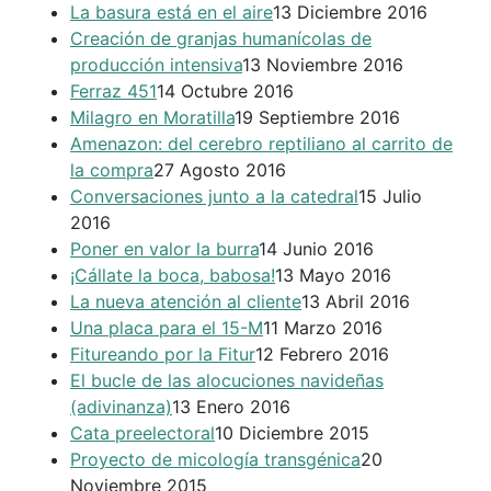
La basura está en el aire
13 Diciembre 2016
Creación de granjas humanícolas de
producción intensiva
13 Noviembre 2016
Ferraz 451
14 Octubre 2016
Milagro en Moratilla
19 Septiembre 2016
Amenazon: del cerebro reptiliano al carrito de
la compra
27 Agosto 2016
Conversaciones junto a la catedral
15 Julio
2016
Poner en valor la burra
14 Junio 2016
¡Cállate la boca, babosa!
13 Mayo 2016
La nueva atención al cliente
13 Abril 2016
Una placa para el 15-M
11 Marzo 2016
Fitureando por la Fitur
12 Febrero 2016
El bucle de las alocuciones navideñas
(adivinanza)
13 Enero 2016
Cata preelectoral
10 Diciembre 2015
Proyecto de micología transgénica
20
Noviembre 2015