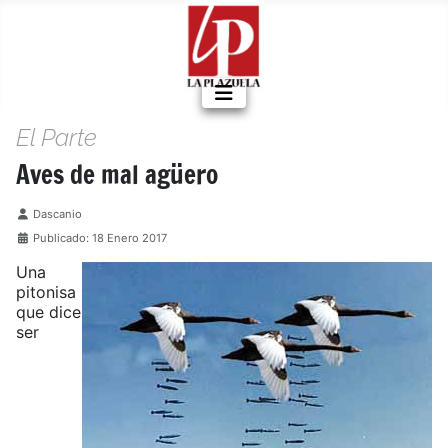
El Parte
Aves de mal agüero
Detalles
Dascanio
Publicado: 18 Enero 2017
Una
pitonisa
que dice
ser