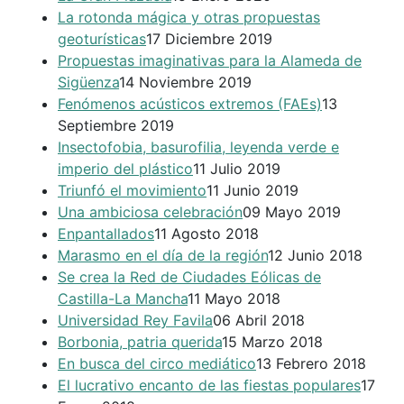
La rotonda mágica y otras propuestas
geoturísticas
17 Diciembre 2019
Propuestas imaginativas para la Alameda de
Sigüenza
14 Noviembre 2019
Fenómenos acústicos extremos (FAEs)
13
Septiembre 2019
Insectofobia, basurofilia, leyenda verde e
imperio del plástico
11 Julio 2019
Triunfó el movimiento
11 Junio 2019
Una ambiciosa celebración
09 Mayo 2019
Enpantallados
11 Agosto 2018
Marasmo en el día de la región
12 Junio 2018
Se crea la Red de Ciudades Eólicas de
Castilla-La Mancha
11 Mayo 2018
Universidad Rey Favila
06 Abril 2018
Borbonia, patria querida
15 Marzo 2018
En busca del circo mediático
13 Febrero 2018
El lucrativo encanto de las fiestas populares
17