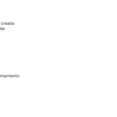
n creado
 de
entamiento