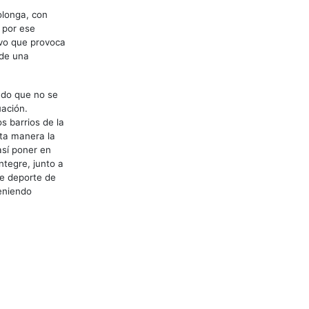
olonga, con
 por ese
ivo que provoca
 de una
ndo que no se
uación.
s barrios de la
sta manera la
así poner en
ntegre, junto a
de deporte de
eniendo