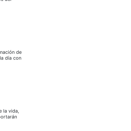
gnación de
a día con
 la vida,
portarán