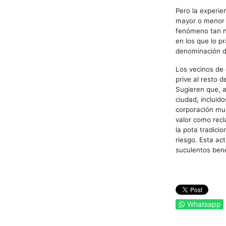
Pero la experie
mayor o menor v
fenómeno tan nu
en los que lo pr
denominación de
Los vecinos de 
prive al resto 
Sugieren que, a
ciudad, incluid
corporación mun
valor como recl
la pota tradici
riesgo. Esta ac
suculentos bene
Whatsapp