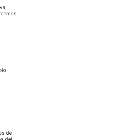
eva
creemos
pio
os de
os del