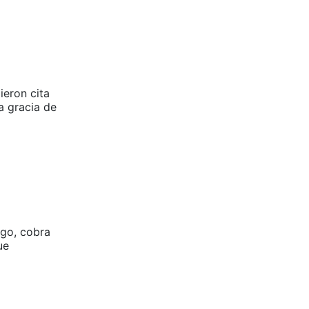
ieron cita
a gracia de
rgo, cobra
ue