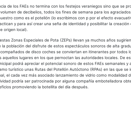
ncia de los FAEs no termina con los festejos veraniegos sino que se pr
olumen de decibelios, todos los fines de semana para los agraciados
estro como es el potellón (lo escribimos con p por el efecto evacuat
actican y para así crear una seña de identidad y posibilitar la creación
 origen local).
estas Zonas Especiales de Pota (ZEPs) llevan ya muchos años sugirie
de la población del disfrute de estos espectáculos sonoros de alta grad
compañados de disco coches se conviertan en itinerantes por todos lo
os aquellos lugares en los que pernoctan las autoridades locales. De e
icipal podrá apreciar el potencial sonoro de estos FAEs semanales y 
amo turístico unas Rutas del Potellón Autóctono (RPAs) en las que se i
onal, el cada vez más asociado lanzamiento de vidrio como modalidad 
tividad podría ser patrocinada por alguna compañía embotelladora obt
ficios promoviendo la botellita del día después.