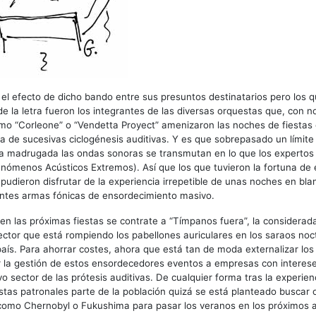
 efecto de dicho bando entre sus presuntos destinatarios pero los qu
de la letra fueron los integrantes de las diversas orquestas que, con 
mo “Corleone” o “Vendetta Proyect” amenizaron las noches de fiestas 
a de sucesivas ciclogénesis auditivas. Y es que sobrepasado un límite
la madrugada las ondas sonoras se transmutan en lo que los expertos
nómenos Acústicos Extremos). Así que los que tuvieron la fortuna de 
 pudieron disfrutar de la experiencia irrepetible de unas noches en bla
ntes armas fónicas de ensordecimiento masivo.
n las próximas fiestas se contrate a “Tímpanos fuera”, la considerad
ector que está rompiendo los pabellones auriculares en los saraos noc
país. Para ahorrar costes, ahora que está tan de moda externalizar los 
r la gestión de estos ensordecedores eventos a empresas con interese
vo sector de las prótesis auditivas. De cualquier forma tras la experie
iestas patronales parte de la población quizá se está planteado buscar 
 como Chernobyl o Fukushima para pasar los veranos en los próximos 