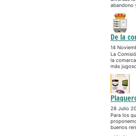
abandono y
De la c
14 Noviem
La Comisió
la comarca
más jugosos
Plaquer
28 Julio 2
Para los q
proponemos
buenos ren