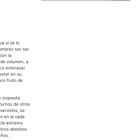
e sí se lo
nombres tan tan
con la
 de volumen, a
 (o enteraos)
estar en su
nco fruto de
a orquesta
turnos de otros
servicios, se
s en el cada
ncia extrema
otros destinos
años.