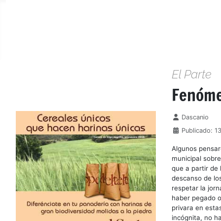
El Parte
Fenóme
Detalles
Dascanio
Publicado: 1
Algunos pensaro
municipal sobre
que a partir de
descanso de los
respetar la jor
haber pegado oj
privara en esta
incógnita, no ha