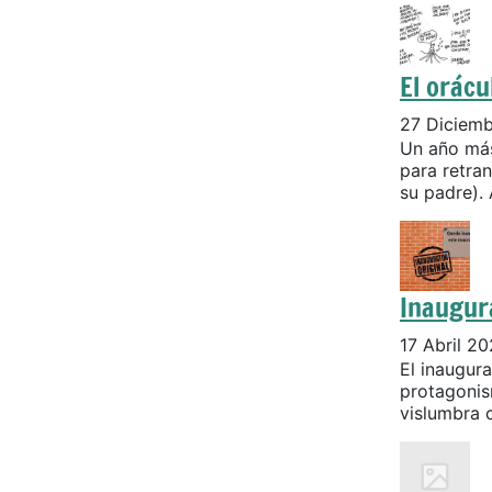
El orácu
27 Diciem
Un año más
para retran
su padre). 
Inaugur
17 Abril 2
El inaugur
protagonis
vislumbra c