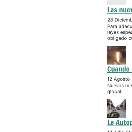
Las nuev
28 Diciem
Para adecu
leyes espec
obligado cu
Cuando 
12 Agosto
Nuevas med
global.
La Autop