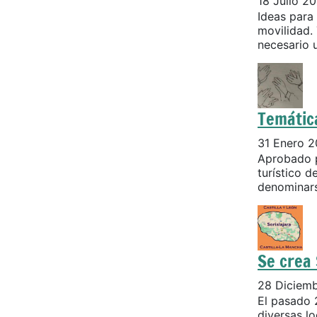
18 Julio 2
Ideas para 
movilidad.
necesario 
Temátic
31 Enero 
Aprobado p
turístico d
denominarse
Se crea 
28 Diciem
El pasado 
diversas lo