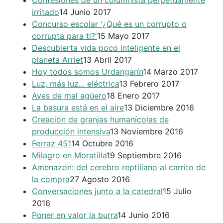
Confesiones de un columnista perpetuamente
irritado
14 Junio 2017
Concurso escolar '¿Qué es un corrupto o
corrupta para ti?'
15 Mayo 2017
Descubierta vida poco inteligente en el
planeta Arriet
13 Abril 2017
Hoy todos somos Urdangarín
14 Marzo 2017
Luz, más luz... eléctrica
13 Febrero 2017
Aves de mal agüero
18 Enero 2017
La basura está en el aire
13 Diciembre 2016
Creación de granjas humanícolas de
producción intensiva
13 Noviembre 2016
Ferraz 451
14 Octubre 2016
Milagro en Moratilla
19 Septiembre 2016
Amenazon: del cerebro reptiliano al carrito de
la compra
27 Agosto 2016
Conversaciones junto a la catedral
15 Julio
2016
Poner en valor la burra
14 Junio 2016