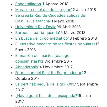
Enpantallados
11 Agosto 2018
Marasmo en el día de la región
12 Junio 2018
Se crea la Red de Ciudades Eólicas de
Castilla-La Mancha
11 Mayo 2018
Universidad Rey Favila
06 Abril 2018
Borbonia, patria querida
15 Marzo 2018
En busca del circo mediático
13 Febrero 2018
El lucrativo encanto de las fiestas populares
17
Enero 2018
El marrón del martes (diálogos
consumistas)
13 Diciembre 2017
Abanderosis
14 Noviembre 2017
Formación del Espíritu Emprendedor
22
Octubre 2017
La pertinaz sequía del siglo XXI
17 Septiembre
2017
¿Hay algo al final de la escapada?
15 Julio
2017