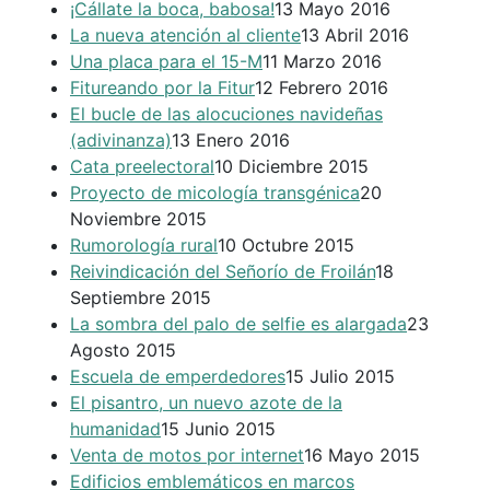
¡Cállate la boca, babosa!
13 Mayo 2016
La nueva atención al cliente
13 Abril 2016
Una placa para el 15-M
11 Marzo 2016
Fitureando por la Fitur
12 Febrero 2016
El bucle de las alocuciones navideñas
(adivinanza)
13 Enero 2016
Cata preelectoral
10 Diciembre 2015
Proyecto de micología transgénica
20
Noviembre 2015
Rumorología rural
10 Octubre 2015
Reivindicación del Señorío de Froilán
18
Septiembre 2015
La sombra del palo de selfie es alargada
23
Agosto 2015
Escuela de emperdedores
15 Julio 2015
El pisantro, un nuevo azote de la
humanidad
15 Junio 2015
Venta de motos por internet
16 Mayo 2015
Edificios emblemáticos en marcos