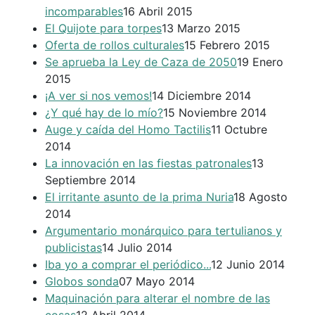
incomparables
16 Abril 2015
El Quijote para torpes
13 Marzo 2015
Oferta de rollos culturales
15 Febrero 2015
Se aprueba la Ley de Caza de 2050
19 Enero
2015
¡A ver si nos vemos!
14 Diciembre 2014
¿Y qué hay de lo mío?
15 Noviembre 2014
Auge y caída del Homo Tactilis
11 Octubre
2014
La innovación en las fiestas patronales
13
Septiembre 2014
El irritante asunto de la prima Nuria
18 Agosto
2014
Argumentario monárquico para tertulianos y
publicistas
14 Julio 2014
Iba yo a comprar el periódico...
12 Junio 2014
Globos sonda
07 Mayo 2014
Maquinación para alterar el nombre de las