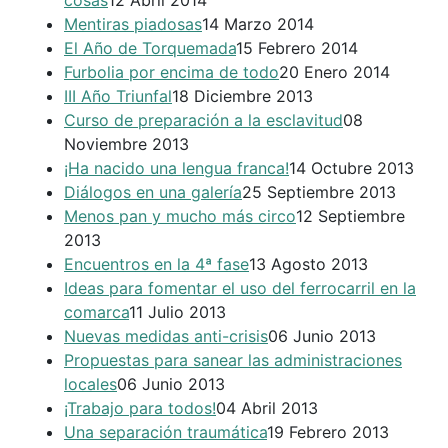
cosas
12 Abril 2014
Mentiras piadosas
14 Marzo 2014
El Año de Torquemada
15 Febrero 2014
Furbolia por encima de todo
20 Enero 2014
III Año Triunfal
18 Diciembre 2013
Curso de preparación a la esclavitud
08
Noviembre 2013
¡Ha nacido una lengua franca!
14 Octubre 2013
Diálogos en una galería
25 Septiembre 2013
Menos pan y mucho más circo
12 Septiembre
2013
Encuentros en la 4ª fase
13 Agosto 2013
Ideas para fomentar el uso del ferrocarril en la
comarca
11 Julio 2013
Nuevas medidas anti-crisis
06 Junio 2013
Propuestas para sanear las administraciones
locales
06 Junio 2013
¡Trabajo para todos!
04 Abril 2013
Una separación traumática
19 Febrero 2013