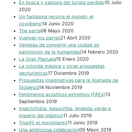
En busca y captura del turista perdido
10 Julio
2020
Un fantasma recorre el mundo: el
covidismo
14 Junio 2020
The parte
08 Mayo 2020
Vuelven los partes
21 Abril 2020
Ventajas de convertir una ciudad en
patrimonio de la humanidad
14 Febrero 2020
La Gran Plazuela
15 Enero 2020
La rotonda mágica y otras propuestas
geoturísticas
17 Diciembre 2019
Propuestas imaginativas para la Alameda de
Sigüenza
14 Noviembre 2019
Fenómenos acústicos extremos (FAEs)
13
Septiembre 2019
Insectofobia, basurofilia, leyenda verde e
imperio del plástico
11 Julio 2019
Triunfó el movimiento
11 Junio 2019
Una ambiciosa celebración
09 Mayo 2019