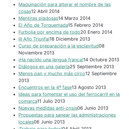
Maquinación para alterar el nombre de las
cosas
12 Abril 2014
Mentiras piadosas
14 Marzo 2014
El Año de Torquemada
15 Febrero 2014
Furbolia por encima de todo
20 Enero 2014
III Año Triunfal
18 Diciembre 2013
Curso de preparación a la esclavitud
08
Noviembre 2013
¡Ha nacido una lengua franca!
14 Octubre 2013
Diálogos en una galería
25 Septiembre 2013
Menos pan y mucho más circo
12 Septiembre
2013
Encuentros en la 4ª fase
13 Agosto 2013
Ideas para fomentar el uso del ferrocarril en la
comarca
11 Julio 2013
Nuevas medidas anti-crisis
06 Junio 2013
Propuestas para sanear las administraciones
locales
06 Junio 2013
¡Trabajo para todos!
04 Abril 2013