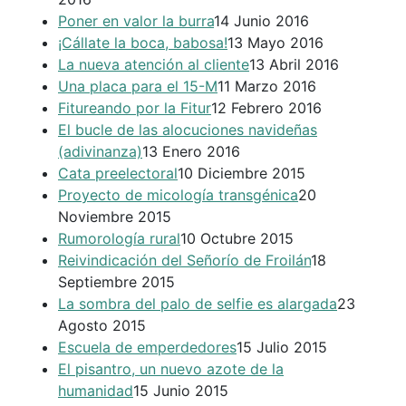
Poner en valor la burra
14 Junio 2016
¡Cállate la boca, babosa!
13 Mayo 2016
La nueva atención al cliente
13 Abril 2016
Una placa para el 15-M
11 Marzo 2016
Fitureando por la Fitur
12 Febrero 2016
El bucle de las alocuciones navideñas
(adivinanza)
13 Enero 2016
Cata preelectoral
10 Diciembre 2015
Proyecto de micología transgénica
20
Noviembre 2015
Rumorología rural
10 Octubre 2015
Reivindicación del Señorío de Froilán
18
Septiembre 2015
La sombra del palo de selfie es alargada
23
Agosto 2015
Escuela de emperdedores
15 Julio 2015
El pisantro, un nuevo azote de la
humanidad
15 Junio 2015