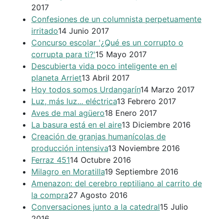
2017
Confesiones de un columnista perpetuamente
irritado
14 Junio 2017
Concurso escolar '¿Qué es un corrupto o
corrupta para ti?'
15 Mayo 2017
Descubierta vida poco inteligente en el
planeta Arriet
13 Abril 2017
Hoy todos somos Urdangarín
14 Marzo 2017
Luz, más luz... eléctrica
13 Febrero 2017
Aves de mal agüero
18 Enero 2017
La basura está en el aire
13 Diciembre 2016
Creación de granjas humanícolas de
producción intensiva
13 Noviembre 2016
Ferraz 451
14 Octubre 2016
Milagro en Moratilla
19 Septiembre 2016
Amenazon: del cerebro reptiliano al carrito de
la compra
27 Agosto 2016
Conversaciones junto a la catedral
15 Julio
2016