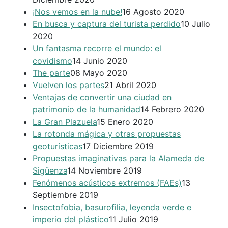
¡Nos vemos en la nube!
16 Agosto 2020
En busca y captura del turista perdido
10 Julio
2020
Un fantasma recorre el mundo: el
covidismo
14 Junio 2020
The parte
08 Mayo 2020
Vuelven los partes
21 Abril 2020
Ventajas de convertir una ciudad en
patrimonio de la humanidad
14 Febrero 2020
La Gran Plazuela
15 Enero 2020
La rotonda mágica y otras propuestas
geoturísticas
17 Diciembre 2019
Propuestas imaginativas para la Alameda de
Sigüenza
14 Noviembre 2019
Fenómenos acústicos extremos (FAEs)
13
Septiembre 2019
Insectofobia, basurofilia, leyenda verde e
imperio del plástico
11 Julio 2019