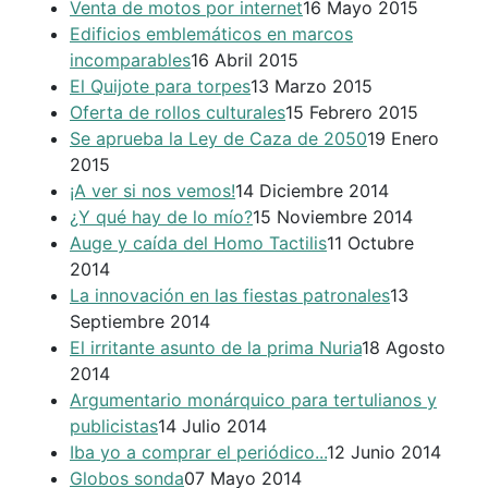
Venta de motos por internet
16 Mayo 2015
Edificios emblemáticos en marcos
incomparables
16 Abril 2015
El Quijote para torpes
13 Marzo 2015
Oferta de rollos culturales
15 Febrero 2015
Se aprueba la Ley de Caza de 2050
19 Enero
2015
¡A ver si nos vemos!
14 Diciembre 2014
¿Y qué hay de lo mío?
15 Noviembre 2014
Auge y caída del Homo Tactilis
11 Octubre
2014
La innovación en las fiestas patronales
13
Septiembre 2014
El irritante asunto de la prima Nuria
18 Agosto
2014
Argumentario monárquico para tertulianos y
publicistas
14 Julio 2014
Iba yo a comprar el periódico...
12 Junio 2014
Globos sonda
07 Mayo 2014