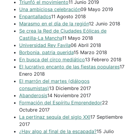
Triunfó el movimiento
11 Junio 2019
Una ambiciosa celebración
09 Mayo 2019
Enpantallados
11 Agosto 2018
Marasmo en el día de la región
12 Junio 2018
Se crea la Red de Ciudades Eólicas de
Castilla-La Mancha
11 Mayo 2018
Universidad Rey Favila
06 Abril 2018
Borbonia, patria querida
15 Marzo 2018
En busca del circo mediático
13 Febrero 2018
El lucrativo encanto de las fiestas populares
17
Enero 2018
El marrón del martes (diálogos
consumistas)
13 Diciembre 2017
Abanderosis
14 Noviembre 2017
Formación del Espíritu Emprendedor
22
Octubre 2017
La pertinaz sequía del siglo XXI
17 Septiembre
2017
¿Hay algo al final de la escapada?
15 Julio