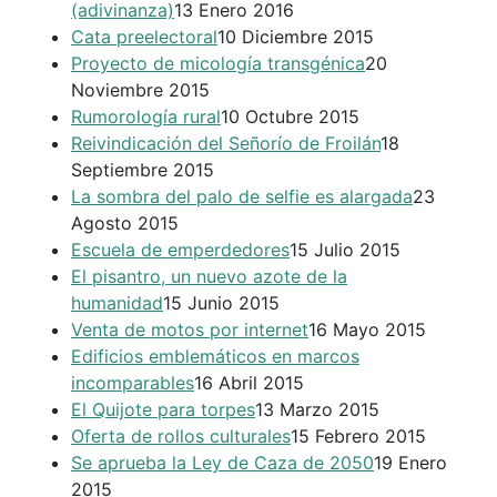
(adivinanza)
13 Enero 2016
Cata preelectoral
10 Diciembre 2015
Proyecto de micología transgénica
20
Noviembre 2015
Rumorología rural
10 Octubre 2015
Reivindicación del Señorío de Froilán
18
Septiembre 2015
La sombra del palo de selfie es alargada
23
Agosto 2015
Escuela de emperdedores
15 Julio 2015
El pisantro, un nuevo azote de la
humanidad
15 Junio 2015
Venta de motos por internet
16 Mayo 2015
Edificios emblemáticos en marcos
incomparables
16 Abril 2015
El Quijote para torpes
13 Marzo 2015
Oferta de rollos culturales
15 Febrero 2015
Se aprueba la Ley de Caza de 2050
19 Enero
2015