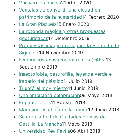
Vuelven los partes
21 Abril 2020
Ventajas de convertir una ciudad en
patrimonio de la humanidad
14 Febrero 2020
La Gran Plazuela
15 Enero 2020
La rotonda mágica y otras propuestas
geoturísticas
17 Diciembre 2019
Propuestas imaginativas para la Alameda de
Sigüenza
14 Noviembre 2019
Fenómenos acústicos extremos (FAEs)
13
Septiembre 2019
Insectofobia, basurofilia, leyenda verde e
imperio del plástico
11 Julio 2019
Triunfó el movimiento
11 Junio 2019
Una ambiciosa celebración
09 Mayo 2019
Enpantallados
11 Agosto 2018
Marasmo en el día de la región
12 Junio 2018
Se crea la Red de Ciudades Eólicas de
Castilla-La Mancha
11 Mayo 2018
Universidad Rey Favila
06 Abril 2018