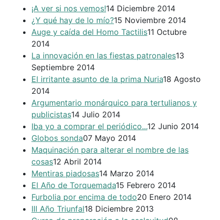
¡A ver si nos vemos!
14 Diciembre 2014
¿Y qué hay de lo mío?
15 Noviembre 2014
Auge y caída del Homo Tactilis
11 Octubre
2014
La innovación en las fiestas patronales
13
Septiembre 2014
El irritante asunto de la prima Nuria
18 Agosto
2014
Argumentario monárquico para tertulianos y
publicistas
14 Julio 2014
Iba yo a comprar el periódico...
12 Junio 2014
Globos sonda
07 Mayo 2014
Maquinación para alterar el nombre de las
cosas
12 Abril 2014
Mentiras piadosas
14 Marzo 2014
El Año de Torquemada
15 Febrero 2014
Furbolia por encima de todo
20 Enero 2014
III Año Triunfal
18 Diciembre 2013