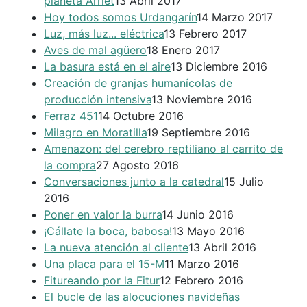
planeta Arriet
13 Abril 2017
Hoy todos somos Urdangarín
14 Marzo 2017
Luz, más luz... eléctrica
13 Febrero 2017
Aves de mal agüero
18 Enero 2017
La basura está en el aire
13 Diciembre 2016
Creación de granjas humanícolas de
producción intensiva
13 Noviembre 2016
Ferraz 451
14 Octubre 2016
Milagro en Moratilla
19 Septiembre 2016
Amenazon: del cerebro reptiliano al carrito de
la compra
27 Agosto 2016
Conversaciones junto a la catedral
15 Julio
2016
Poner en valor la burra
14 Junio 2016
¡Cállate la boca, babosa!
13 Mayo 2016
La nueva atención al cliente
13 Abril 2016
Una placa para el 15-M
11 Marzo 2016
Fitureando por la Fitur
12 Febrero 2016
El bucle de las alocuciones navideñas