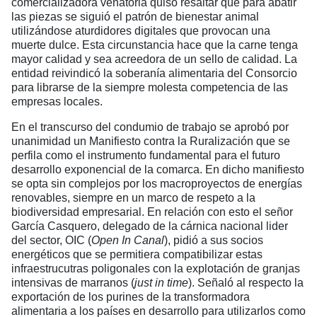
comercializadora venatoria quiso resaltar que para abatir
las piezas se siguió el patrón de bienestar animal
utilizándose aturdidores digitales que provocan una
muerte dulce. Esta circunstancia hace que la carne tenga
mayor calidad y sea acreedora de un sello de calidad. La
entidad reivindicó la soberanía alimentaria del Consorcio
para librarse de la siempre molesta competencia de las
empresas locales.
En el transcurso del condumio de trabajo se aprobó por
unanimidad un Manifiesto contra la Ruralización que se
perfila como el instrumento fundamental para el futuro
desarrollo exponencial de la comarca. En dicho manifiesto
se opta sin complejos por los macroproyectos de energías
renovables, siempre en un marco de respeto a la
biodiversidad empresarial. En relación con esto el señor
García Casquero, delegado de la cárnica nacional lider
del sector, OIC (
Open
In
Canal
), pidió a sus socios
energéticos que se permitiera compatibilizar estas
infraestrucutras poligonales con la explotación de granjas
intensivas de marranos (
just in time
). Señaló al respecto la
exportación de los purines de la transformadora
alimentaria a los países en desarrollo para utilizarlos como