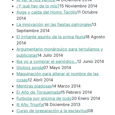
¿Y qué hay de lo mío?
15 Noviembre 2014
Auge y caída del Homo Tactilis
11 Octubre
2014
La innovación en las fiestas patronales
13
Septiembre 2014
El irritante asunto de la prima Nuria
18 Agosto
2014
Argumentario monárquico para tertulianos y
publicistas
14 Julio 2014
Iba yo a comprar el periódico...
12 Junio 2014
Globos sonda
07 Mayo 2014
Maquinación para alterar el nombre de las
cosas
12 Abril 2014
Mentiras piadosas
14 Marzo 2014
El Año de Torquemada
15 Febrero 2014
Furbolia por encima de todo
20 Enero 2014
III Año Triunfal
18 Diciembre 2013
Curso de preparación a la esclavitud
08