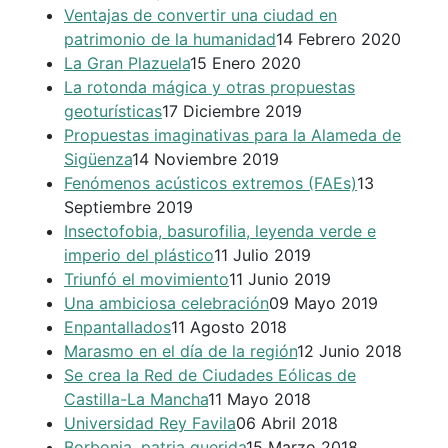
Ventajas de convertir una ciudad en
patrimonio de la humanidad
14 Febrero 2020
La Gran Plazuela
15 Enero 2020
La rotonda mágica y otras propuestas
geoturísticas
17 Diciembre 2019
Propuestas imaginativas para la Alameda de
Sigüenza
14 Noviembre 2019
Fenómenos acústicos extremos (FAEs)
13
Septiembre 2019
Insectofobia, basurofilia, leyenda verde e
imperio del plástico
11 Julio 2019
Triunfó el movimiento
11 Junio 2019
Una ambiciosa celebración
09 Mayo 2019
Enpantallados
11 Agosto 2018
Marasmo en el día de la región
12 Junio 2018
Se crea la Red de Ciudades Eólicas de
Castilla-La Mancha
11 Mayo 2018
Universidad Rey Favila
06 Abril 2018
Borbonia, patria querida
15 Marzo 2018