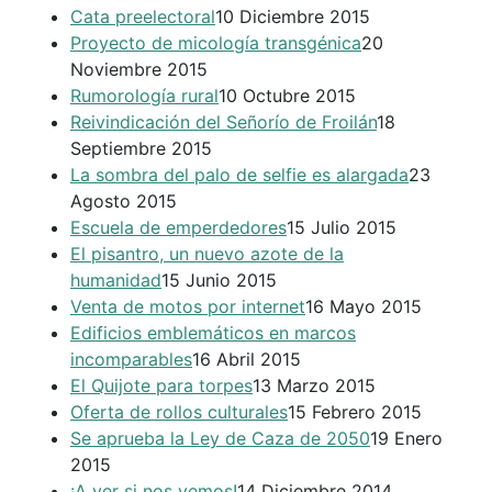
Cata preelectoral
10 Diciembre 2015
Proyecto de micología transgénica
20
Noviembre 2015
Rumorología rural
10 Octubre 2015
Reivindicación del Señorío de Froilán
18
Septiembre 2015
La sombra del palo de selfie es alargada
23
Agosto 2015
Escuela de emperdedores
15 Julio 2015
El pisantro, un nuevo azote de la
humanidad
15 Junio 2015
Venta de motos por internet
16 Mayo 2015
Edificios emblemáticos en marcos
incomparables
16 Abril 2015
El Quijote para torpes
13 Marzo 2015
Oferta de rollos culturales
15 Febrero 2015
Se aprueba la Ley de Caza de 2050
19 Enero
2015
¡A ver si nos vemos!
14 Diciembre 2014