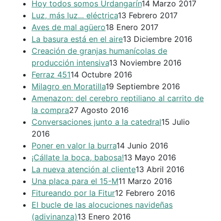
Hoy todos somos Urdangarín
14 Marzo 2017
Luz, más luz... eléctrica
13 Febrero 2017
Aves de mal agüero
18 Enero 2017
La basura está en el aire
13 Diciembre 2016
Creación de granjas humanícolas de
producción intensiva
13 Noviembre 2016
Ferraz 451
14 Octubre 2016
Milagro en Moratilla
19 Septiembre 2016
Amenazon: del cerebro reptiliano al carrito de
la compra
27 Agosto 2016
Conversaciones junto a la catedral
15 Julio
2016
Poner en valor la burra
14 Junio 2016
¡Cállate la boca, babosa!
13 Mayo 2016
La nueva atención al cliente
13 Abril 2016
Una placa para el 15-M
11 Marzo 2016
Fitureando por la Fitur
12 Febrero 2016
El bucle de las alocuciones navideñas
(adivinanza)
13 Enero 2016