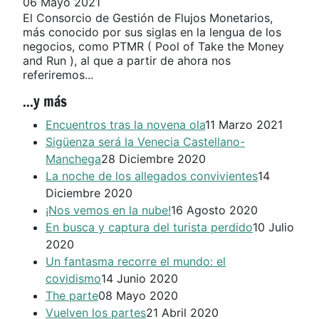
06 Mayo 2021
El Consorcio de Gestión de Flujos Monetarios,
más conocido por sus siglas en la lengua de los
negocios, como PTMR ( Pool of Take the Money
and Run ), al que a partir de ahora nos
referiremos...
...y más
Encuentros tras la novena ola
11 Marzo 2021
Sigüenza será la Venecia Castellano-
Manchega
28 Diciembre 2020
La noche de los allegados convivientes
14
Diciembre 2020
¡Nos vemos en la nube!
16 Agosto 2020
En busca y captura del turista perdido
10 Julio
2020
Un fantasma recorre el mundo: el
covidismo
14 Junio 2020
The parte
08 Mayo 2020
Vuelven los partes
21 Abril 2020