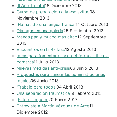
III Año Triunfal
18 Diciembre 2013
Curso de preparación a la esclavitud
08
Noviembre 2013
¡Ha nacido una lengua franca!
14 Octubre 2013
Diálogos en una galería
25 Septiembre 2013
Menos pan y mucho más circo
12 Septiembre
2013
Encuentros en la 4ª fase
13 Agosto 2013
Ideas para fomentar el uso del ferrocarril en la
comarca
11 Julio 2013
Nuevas medidas anti-crisis
06 Junio 2013
Propuestas para sanear las administraciones
locales
06 Junio 2013
¡Trabajo para todos!
04 Abril 2013
Una separación traumática
19 Febrero 2013
¡Esto es la pera!
20 Enero 2013
Entrevista a Martín Vázquez de Arce
11
Diciembre 2012