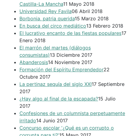
Castilla-La Mancha
11 Mayo 2018
Universidad Rey Favila
06 Abril 2018
Borbonia, patria querida
15 Marzo 2018
En busca del circo mediático
13 Febrero 2018
El lucrativo encanto de las fiestas populares
17
Enero 2018
El marrón del martes (diálogos
consumistas)
13 Diciembre 2017
Abanderosis
14 Noviembre 2017
Formación del Espíritu Emprendedor
22
Octubre 2017
La pertinaz sequía del siglo XXI
17 Septiembre
2017
¿Hay algo al final de la escapada?
15 Julio
2017
Confesiones de un columnista perpetuamente
irritado
14 Junio 2017
Concurso escolar '¿Qué es un corrupto o
corrupta para ti?'
15 Mayo 2017