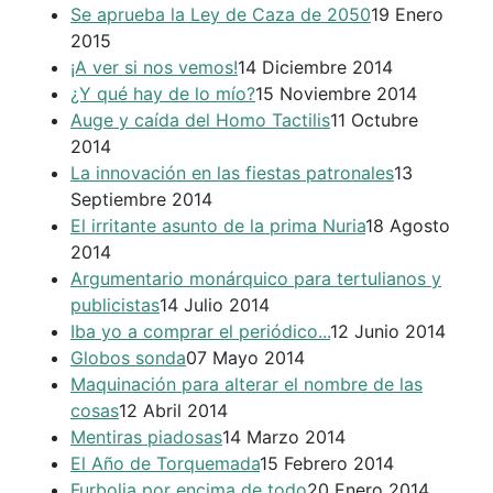
Se aprueba la Ley de Caza de 2050
19 Enero
2015
¡A ver si nos vemos!
14 Diciembre 2014
¿Y qué hay de lo mío?
15 Noviembre 2014
Auge y caída del Homo Tactilis
11 Octubre
2014
La innovación en las fiestas patronales
13
Septiembre 2014
El irritante asunto de la prima Nuria
18 Agosto
2014
Argumentario monárquico para tertulianos y
publicistas
14 Julio 2014
Iba yo a comprar el periódico...
12 Junio 2014
Globos sonda
07 Mayo 2014
Maquinación para alterar el nombre de las
cosas
12 Abril 2014
Mentiras piadosas
14 Marzo 2014
El Año de Torquemada
15 Febrero 2014
Furbolia por encima de todo
20 Enero 2014