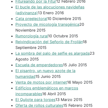
Fitureando por la Fitur
12 Febrero 2016
El bucle de las alocuciones navideñas
(adivinanza)
13 Enero 2016
Cata preelectoral
10 Diciembre 2015
Proyecto de micología transgénica
20
Noviembre 2015
Rumorología rural
10 Octubre 2015
Reivindicación del Señorío de Froilán
18
Septiembre 2015
La sombra del palo de selfie es alargada
23
Agosto 2015
Escuela de emperdedores
15 Julio 2015
El pisantro, un nuevo azote de la
humanidad
15 Junio 2015
Venta de motos por internet
16 Mayo 2015
Edificios emblemáticos en marcos
incomparables
16 Abril 2015
El Quijote para torpes
13 Marzo 2015
Oferta de rollos culturales
15 Febrero 2015