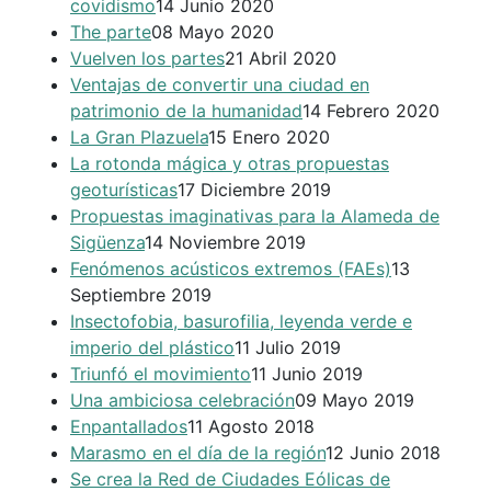
covidismo
14 Junio 2020
The parte
08 Mayo 2020
Vuelven los partes
21 Abril 2020
Ventajas de convertir una ciudad en
patrimonio de la humanidad
14 Febrero 2020
La Gran Plazuela
15 Enero 2020
La rotonda mágica y otras propuestas
geoturísticas
17 Diciembre 2019
Propuestas imaginativas para la Alameda de
Sigüenza
14 Noviembre 2019
Fenómenos acústicos extremos (FAEs)
13
Septiembre 2019
Insectofobia, basurofilia, leyenda verde e
imperio del plástico
11 Julio 2019
Triunfó el movimiento
11 Junio 2019
Una ambiciosa celebración
09 Mayo 2019
Enpantallados
11 Agosto 2018
Marasmo en el día de la región
12 Junio 2018
Se crea la Red de Ciudades Eólicas de