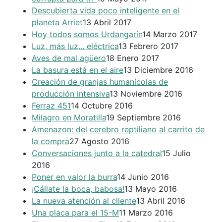
Descubierta vida poco inteligente en el
planeta Arriet
13 Abril 2017
Hoy todos somos Urdangarín
14 Marzo 2017
Luz, más luz... eléctrica
13 Febrero 2017
Aves de mal agüero
18 Enero 2017
La basura está en el aire
13 Diciembre 2016
Creación de granjas humanícolas de
producción intensiva
13 Noviembre 2016
Ferraz 451
14 Octubre 2016
Milagro en Moratilla
19 Septiembre 2016
Amenazon: del cerebro reptiliano al carrito de
la compra
27 Agosto 2016
Conversaciones junto a la catedral
15 Julio
2016
Poner en valor la burra
14 Junio 2016
¡Cállate la boca, babosa!
13 Mayo 2016
La nueva atención al cliente
13 Abril 2016
Una placa para el 15-M
11 Marzo 2016