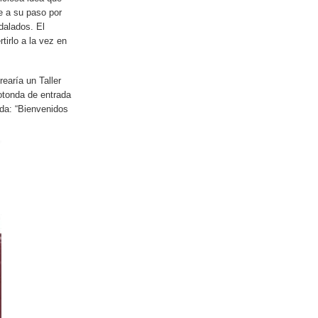
e a su paso por
dalados. El
tirlo a la vez en
earía un Taller
otonda de entrada
nda: “Bienvenidos