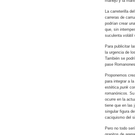
manejo y la mani
La carreterilla d
carreras de carr
podrían crear u
que, sin intempes
suculenta voláti
Para publicitar 
la urgencia de lo
También se podría
pase Romanones”
Proponemos crear
para integrar a l
estética
punk
con
romanónicos. Su l
ocurre en la actu
tiene que en las
singular figura d
caciquismo del s
Pero no todo serí
granitos de arena