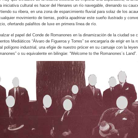
 iniciativa cultural es hacer del Henares un río navegable, drenando su cauc
rtiendo su ribera, en una zona de esparcimiento fluvial para solaz de los acau
a cualquier movimiento de tierras, podría apadrinar este sueño ilustrado y conver
cio, ofertando palafitos de luxe en primera línea de río.
ealzar el papel del Conde de Romanones en la dinamización de la ciudad se cr
ntos Mediáticos “Álvaro de Figueroa y Torres” se encargaría de erigir en la r
 al polígono industrial, una efigie de nuestro prócer en su carruaje con la leye
omanones” o su equivalente en bilingüe: “Welcome to the Romanones´s Land”.