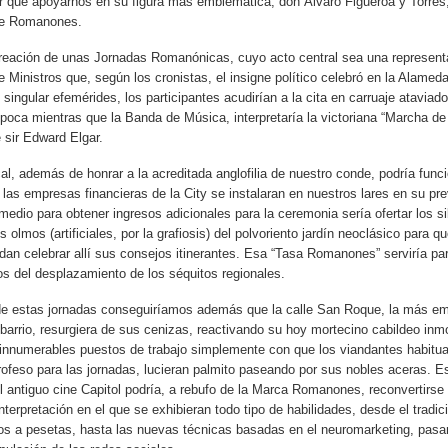
 que apoyarnos en su figura más emblemática, don Álvaro Figueroa y Torre
de Romanones.
eación de unas Jornadas Romanónicas, cuyo acto central sea una representa
 Ministros que, según los cronistas, el insigne político celebró en la Alamed
 singular efemérides, los participantes acudirían a la cita en carruaje ataviad
poca mientras que la Banda de Música, interpretaría la victoriana “Marcha d
 sir Edward Elgar.
al, además de honrar a la acreditada anglofilia de nuestro conde, podría fun
las empresas financieras de la City se instalaran en nuestros lares en su pr
 medio para obtener ingresos adicionales para la ceremonia sería ofertar los s
s olmos (artificiales, por la grafiosis) del polvoriento jardín neoclásico para q
an celebrar allí sus consejos itinerantes. Esa “Tasa Romanones” serviría par
s del desplazamiento de los séquitos regionales.
de estas jornadas conseguiríamos además que la calle San Roque, la más e
 barrio, resurgiera de sus cenizas, reactivando su hoy mortecino cabildeo inmo
a innumerables puestos de trabajo simplemente con que los viandantes habitua
rofeso para las jornadas, lucieran palmito paseando por sus nobles aceras. Es
l antiguo cine Capitol podría, a rebufo de la Marca Romanones, reconvertirse
erpretación en el que se exhibieran todo tipo de habilidades, desde el tradic
os a pesetas, hasta las nuevas técnicas basadas en el neuromarketing, pasa