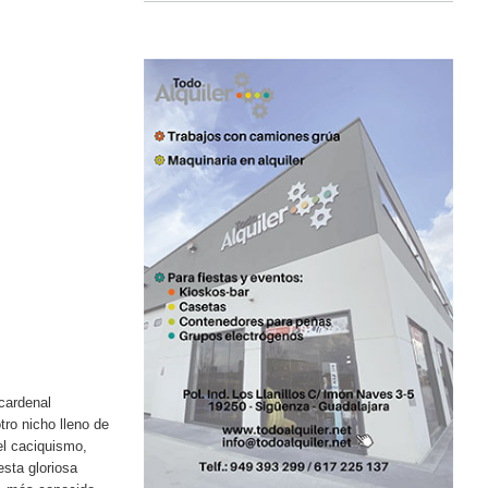
cardenal
ro nicho lleno de
el caciquismo,
esta gloriosa