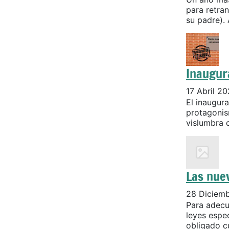
para retran
su padre). 
Inaugur
17 Abril 2
El inaugur
protagonis
vislumbra c
Las nuev
28 Diciem
Para adecu
leyes espec
obligado cu