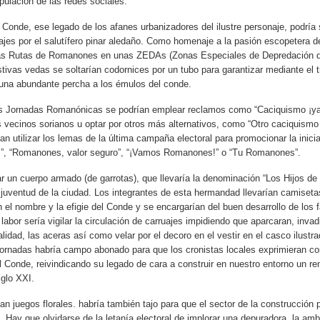
pulación de las redes sociales.
el Conde, ese legado de los afanes urbanizadores del ilustre personaje, podría
uajes por el salutífero pinar aledaño. Como homenaje a la pasión escopetera 
nas Rutas de Romanones en unas ZEDAs (Zonas Especiales de Depredación d
tivas vedas se soltarían codornices por un tubo para garantizar mediante el t
l una abundante percha a los émulos del conde.
las Jornadas Romanónicas se podrían emplear reclamos como “Caciquismo ¡ya
s vecinos sorianos u optar por otros más alternativos, como “Otro caciquismo 
n utilizar los lemas de la última campaña electoral para promocionar la inici
, “Romanones, valor seguro”, “¡Vamos Romanones!” o “Tu Romanones”.
 un cuerpo armado (de garrotas), que llevaría la denominación “Los Hijos d
a juventud de la ciudad. Los integrantes de esta hermandad llevarían camiset
 el nombre y la efigie del Conde y se encargarían del buen desarrollo de los 
abor sería vigilar la circulación de carruajes impidiendo que aparcaran, inv
alidad, las aceras así como velar por el decoro en el vestir en el casco ilustra
 jornadas habría campo abonado para que los cronistas locales exprimieran c
el Conde, reivindicando su legado de cara a construir en nuestro entorno un 
iglo XXI.
an juegos florales. habría también tajo para que el sector de la construcción 
. Hay que olvidarse de la letanía electoral de implorar una depuradora, la am