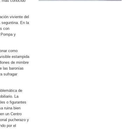
s, más conocido
ción viviente del
a seguntina. En la
os con
e Pompa y
cionar como
evisible estampida
illones de mimbre
ue las baronías
a sufragar
mblemática de
biliario. La
les o figurantes
a ruina bien
 en un Centro
ional pucherazo y
ndo por el