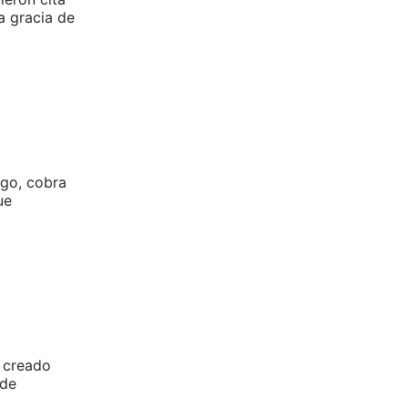
a gracia de
rgo, cobra
ue
n creado
 de