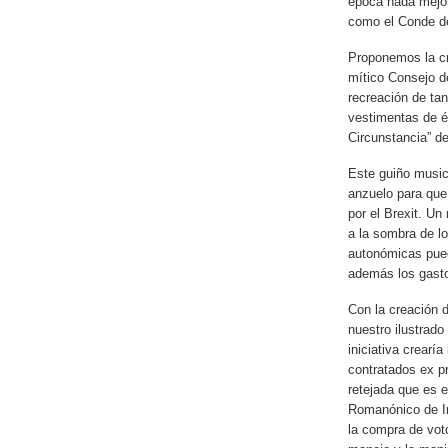
época nada mejor
como el Conde 
Proponemos la cr
mítico Consejo de
recreación de tan
vestimentas de é
Circunstancia” de
Este guiño music
anzuelo para que 
por el Brexit. Un
a la sombra de lo
autonómicas pued
además los gasto
Con la creación 
nuestro ilustrado
iniciativa crearí
contratados ex p
retejada que es e
Romanónico de Int
la compra de vot