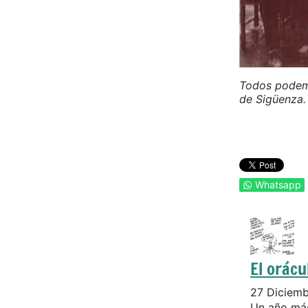
Todos podemo
de Sigüenza.
Whatsapp
El orácu
27 Diciem
Un año más