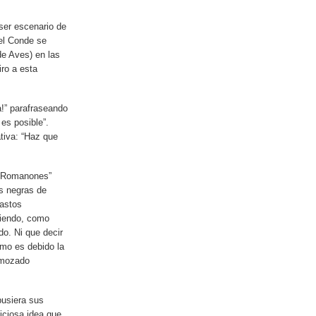
 ser escenario de
del Conde se
e Aves) en las
iro a esta
!” parafraseando
es posible”.
ativa: “Haz que
e Romanones”
as negras de
fastos
adiendo, como
do. Ni que decir
omo es debido la
remozado
pusiera sus
biciosa idea que