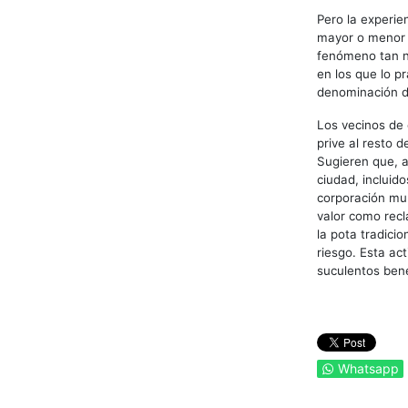
Pero la experie
mayor o menor v
fenómeno tan nu
en los que lo pr
denominación de
Los vecinos de 
prive al resto 
Sugieren que, a
ciudad, incluid
corporación mun
valor como recl
la pota tradici
riesgo. Esta ac
suculentos bene
Whatsapp