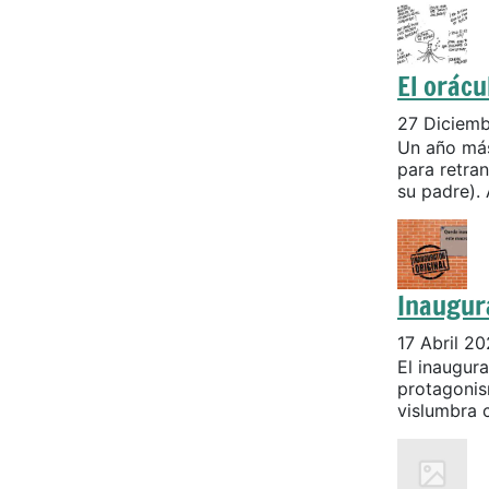
El orácu
27 Diciem
Un año más
para retran
su padre). 
Inaugur
17 Abril 2
El inaugur
protagonis
vislumbra c