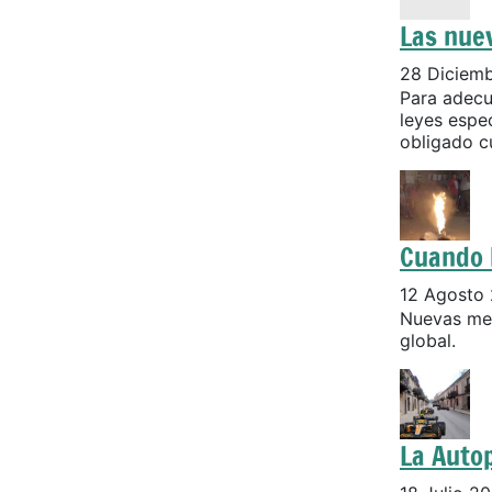
Las nuev
28 Diciem
Para adecu
leyes espec
obligado cu
Cuando 
12 Agosto
Nuevas med
global.
La Autop