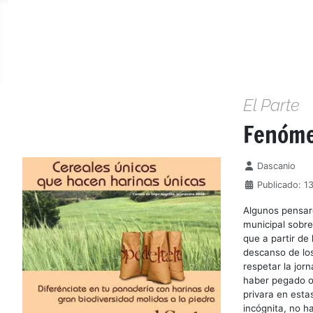
El Parte
Fenóme
Detalles
Dascanio
Publicado: 1
Algunos pensaro
municipal sobre
que a partir de
descanso de los
respetar la jor
haber pegado oj
privara en esta
incógnita, no ha