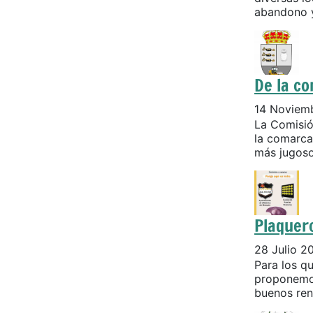
abandono y
De la c
14 Noviem
La Comisió
la comarca
más jugosos
Plaquer
28 Julio 2
Para los q
proponemos
buenos ren