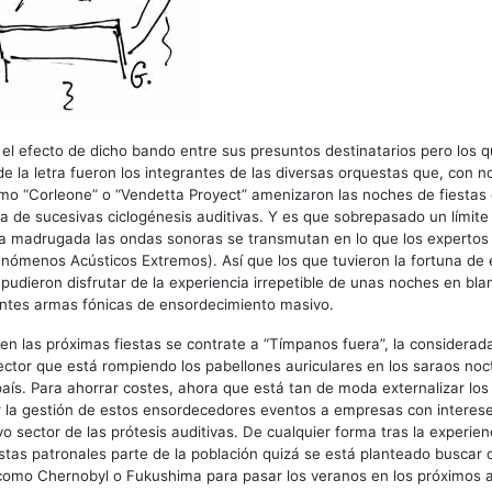
 efecto de dicho bando entre sus presuntos destinatarios pero los qu
de la letra fueron los integrantes de las diversas orquestas que, con 
mo “Corleone” o “Vendetta Proyect” amenizaron las noches de fiestas 
a de sucesivas ciclogénesis auditivas. Y es que sobrepasado un límite
la madrugada las ondas sonoras se transmutan en lo que los expertos
nómenos Acústicos Extremos). Así que los que tuvieron la fortuna de 
 pudieron disfrutar de la experiencia irrepetible de unas noches en bla
ntes armas fónicas de ensordecimiento masivo.
n las próximas fiestas se contrate a “Tímpanos fuera”, la considerad
ector que está rompiendo los pabellones auriculares en los saraos noc
país. Para ahorrar costes, ahora que está tan de moda externalizar los 
r la gestión de estos ensordecedores eventos a empresas con interese
vo sector de las prótesis auditivas. De cualquier forma tras la experie
iestas patronales parte de la población quizá se está planteado buscar 
 como Chernobyl o Fukushima para pasar los veranos en los próximos 