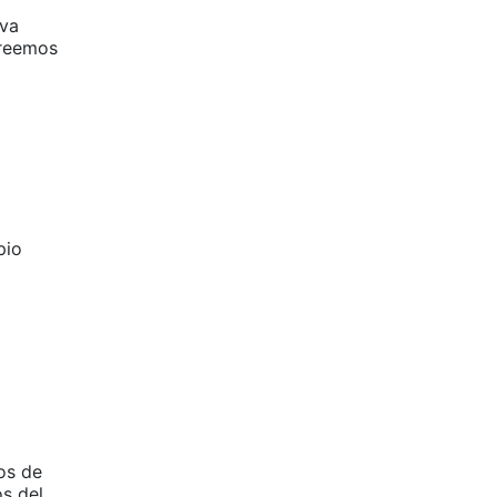
eva
creemos
pio
os de
os del