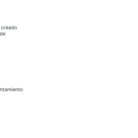
n creado
 de
entamiento