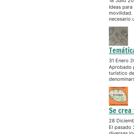
18 Julio 2
Ideas para 
movilidad.
necesario 
Temátic
31 Enero 
Aprobado p
turístico d
denominarse
Se crea 
28 Diciem
El pasado 
diversas lo