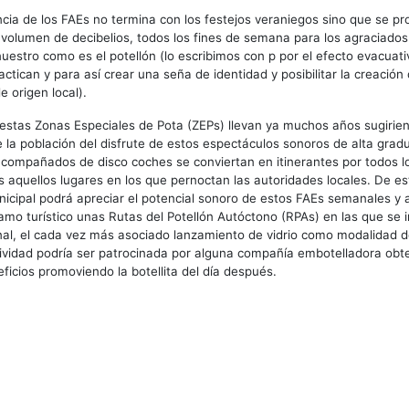
ncia de los FAEs no termina con los festejos veraniegos sino que se pr
olumen de decibelios, todos los fines de semana para los agraciados
estro como es el potellón (lo escribimos con p por el efecto evacuat
actican y para así crear una seña de identidad y posibilitar la creación
 origen local).
estas Zonas Especiales de Pota (ZEPs) llevan ya muchos años sugirie
de la población del disfrute de estos espectáculos sonoros de alta grad
compañados de disco coches se conviertan en itinerantes por todos lo
os aquellos lugares en los que pernoctan las autoridades locales. De e
icipal podrá apreciar el potencial sonoro de estos FAEs semanales y 
amo turístico unas Rutas del Potellón Autóctono (RPAs) en las que se i
onal, el cada vez más asociado lanzamiento de vidrio como modalidad 
tividad podría ser patrocinada por alguna compañía embotelladora obt
ficios promoviendo la botellita del día después.