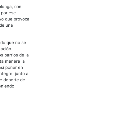
olonga, con
 por ese
ivo que provoca
 de una
ndo que no se
uación.
s barrios de la
sta manera la
así poner en
ntegre, junto a
de deporte de
eniendo