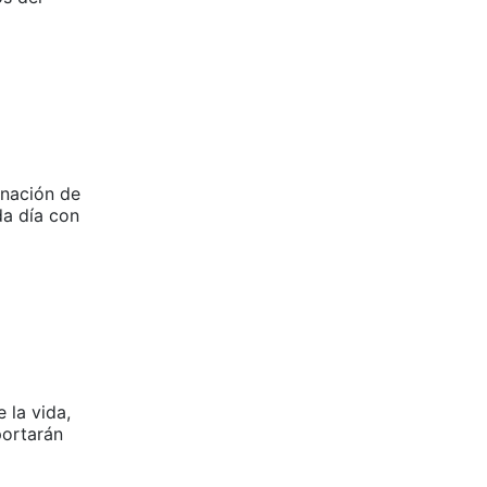
gnación de
a día con
 la vida,
portarán