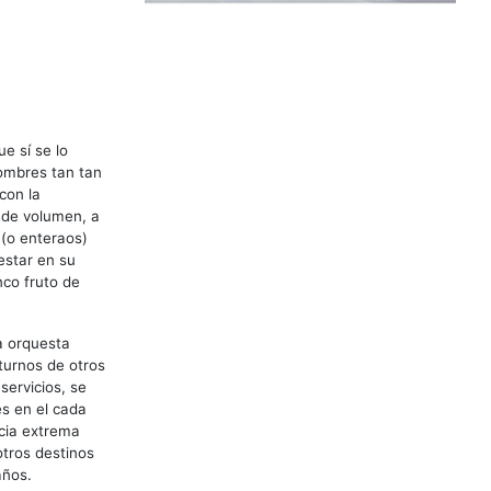
e sí se lo
nombres tan tan
con la
 de volumen, a
 (o enteraos)
estar en su
nco fruto de
a orquesta
turnos de otros
servicios, se
s en el cada
ncia extrema
otros destinos
años.