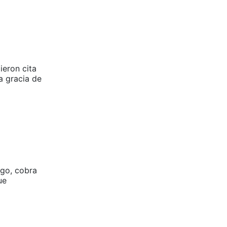
ieron cita
a gracia de
rgo, cobra
ue