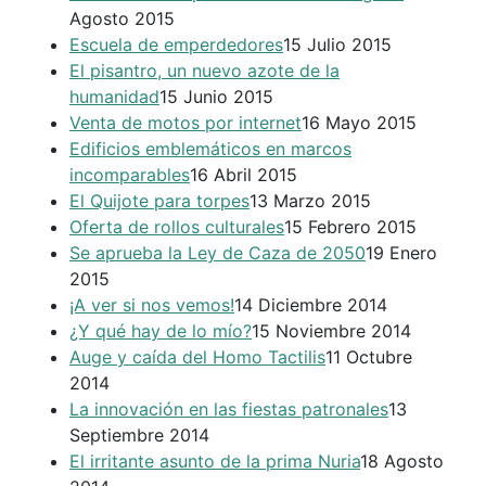
Agosto 2015
Escuela de emperdedores
15 Julio 2015
El pisantro, un nuevo azote de la
humanidad
15 Junio 2015
Venta de motos por internet
16 Mayo 2015
Edificios emblemáticos en marcos
incomparables
16 Abril 2015
El Quijote para torpes
13 Marzo 2015
Oferta de rollos culturales
15 Febrero 2015
Se aprueba la Ley de Caza de 2050
19 Enero
2015
¡A ver si nos vemos!
14 Diciembre 2014
¿Y qué hay de lo mío?
15 Noviembre 2014
Auge y caída del Homo Tactilis
11 Octubre
2014
La innovación en las fiestas patronales
13
Septiembre 2014
El irritante asunto de la prima Nuria
18 Agosto