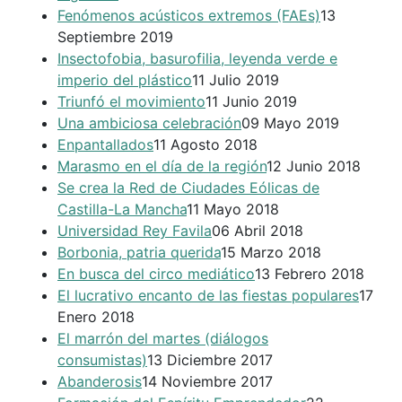
Fenómenos acústicos extremos (FAEs)
13
Septiembre 2019
Insectofobia, basurofilia, leyenda verde e
imperio del plástico
11 Julio 2019
Triunfó el movimiento
11 Junio 2019
Una ambiciosa celebración
09 Mayo 2019
Enpantallados
11 Agosto 2018
Marasmo en el día de la región
12 Junio 2018
Se crea la Red de Ciudades Eólicas de
Castilla-La Mancha
11 Mayo 2018
Universidad Rey Favila
06 Abril 2018
Borbonia, patria querida
15 Marzo 2018
En busca del circo mediático
13 Febrero 2018
El lucrativo encanto de las fiestas populares
17
Enero 2018
El marrón del martes (diálogos
consumistas)
13 Diciembre 2017
Abanderosis
14 Noviembre 2017