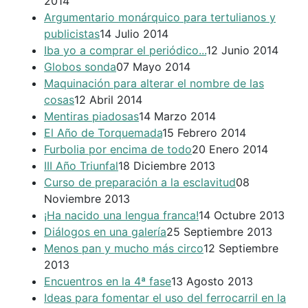
2014
Argumentario monárquico para tertulianos y
publicistas
14 Julio 2014
Iba yo a comprar el periódico...
12 Junio 2014
Globos sonda
07 Mayo 2014
Maquinación para alterar el nombre de las
cosas
12 Abril 2014
Mentiras piadosas
14 Marzo 2014
El Año de Torquemada
15 Febrero 2014
Furbolia por encima de todo
20 Enero 2014
III Año Triunfal
18 Diciembre 2013
Curso de preparación a la esclavitud
08
Noviembre 2013
¡Ha nacido una lengua franca!
14 Octubre 2013
Diálogos en una galería
25 Septiembre 2013
Menos pan y mucho más circo
12 Septiembre
2013
Encuentros en la 4ª fase
13 Agosto 2013
Ideas para fomentar el uso del ferrocarril en la