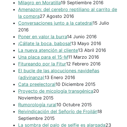
Milagro en Moratilla
19 Septiembre 2016
Amenazon: del cerebro reptiliano al carrito de
la compra
27 Agosto 2016
Conversaciones junto a la catedral
15 Julio
2016
Poner en valor la burra
14 Junio 2016
¡Cállate la boca, babosa!
13 Mayo 2016
La nueva atención al cliente
13 Abril 2016
Una placa para el 15-M
11 Marzo 2016
Fitureando por la Fitur
12 Febrero 2016
El bucle de las alocuciones navideñas
(adivinanza)
13 Enero 2016
Cata preelectoral
10 Diciembre 2015
Proyecto de micología transgénica
20
Noviembre 2015
Rumorología rural
10 Octubre 2015
Reivindicación del Señorío de Froilán
18
Septiembre 2015
La sombra del palo de selfie es alargada
23