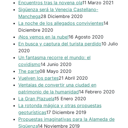
Encuentros tras la novena ola
11 Marzo 2021
Sigüenza será la Venecia Castellano-
Manchega
28 Diciembre 2020
La noche de los allegados convivientes
14
Diciembre 2020
¡Nos vemos en la nube!
16 Agosto 2020
En busca y captura del turista perdido
10 Julio
2020
Un fantasma recorre el mundo: el
covidismo
14 Junio 2020
The parte
08 Mayo 2020
Vuelven los partes
21 Abril 2020
Ventajas de convertir una ciudad en
patrimonio de la humanidad
14 Febrero 2020
La Gran Plazuela
15 Enero 2020
La rotonda mágica y otras propuestas
geoturísticas
17 Diciembre 2019
Propuestas imaginativas para la Alameda de
Sigüenza
14 Noviembre 2019