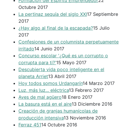
Formación del Espíritu Emprendedor
22
Octubre 2017
La pertinaz sequía del siglo XXI
17 Septiembre
2017
¿Hay algo al final de la escapada?
15 Julio
2017
Confesiones de un columnista perpetuamente
irritado
14 Junio 2017
Concurso escolar '¿Qué es un corrupto o
corrupta para ti?'
15 Mayo 2017
Descubierta vida poco inteligente en el
planeta Arriet
13 Abril 2017
Hoy todos somos Urdangarín
14 Marzo 2017
Luz, más luz... eléctrica
13 Febrero 2017
Aves de mal agüero
18 Enero 2017
La basura está en el aire
13 Diciembre 2016
Creación de granjas humanícolas de
producción intensiva
13 Noviembre 2016
Ferraz 451
14 Octubre 2016