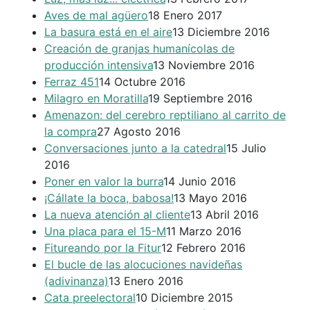
Aves de mal agüero
18 Enero 2017
La basura está en el aire
13 Diciembre 2016
Creación de granjas humanícolas de
producción intensiva
13 Noviembre 2016
Ferraz 451
14 Octubre 2016
Milagro en Moratilla
19 Septiembre 2016
Amenazon: del cerebro reptiliano al carrito de
la compra
27 Agosto 2016
Conversaciones junto a la catedral
15 Julio
2016
Poner en valor la burra
14 Junio 2016
¡Cállate la boca, babosa!
13 Mayo 2016
La nueva atención al cliente
13 Abril 2016
Una placa para el 15-M
11 Marzo 2016
Fitureando por la Fitur
12 Febrero 2016
El bucle de las alocuciones navideñas
(adivinanza)
13 Enero 2016
Cata preelectoral
10 Diciembre 2015