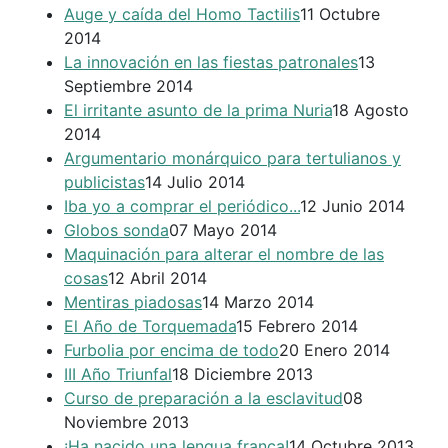
Auge y caída del Homo Tactilis
11 Octubre
2014
La innovación en las fiestas patronales
13
Septiembre 2014
El irritante asunto de la prima Nuria
18 Agosto
2014
Argumentario monárquico para tertulianos y
publicistas
14 Julio 2014
Iba yo a comprar el periódico...
12 Junio 2014
Globos sonda
07 Mayo 2014
Maquinación para alterar el nombre de las
cosas
12 Abril 2014
Mentiras piadosas
14 Marzo 2014
El Año de Torquemada
15 Febrero 2014
Furbolia por encima de todo
20 Enero 2014
III Año Triunfal
18 Diciembre 2013
Curso de preparación a la esclavitud
08
Noviembre 2013
¡Ha nacido una lengua franca!
14 Octubre 2013