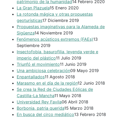
patrimonio de la humanidad
14 Febrero 2020
La Gran Plazuela
15 Enero 2020
La rotonda mágica y otras propuestas
geoturísticas
17 Diciembre 2019
Propuestas imaginativas para la Alameda de
Sigüenza
14 Noviembre 2019
Fenómenos acústicos extremos (FAEs)
13
Septiembre 2019
Insectofobia, basurofilia, leyenda verde e
imperio del plástico
11 Julio 2019
Triunfó el movimiento
11 Junio 2019
Una ambiciosa celebración
09 Mayo 2019
Enpantallados
11 Agosto 2018
Marasmo en el día de la región
12 Junio 2018
Se crea la Red de Ciudades Eólicas de
Castilla-La Mancha
11 Mayo 2018
Universidad Rey Favila
06 Abril 2018
Borbonia, patria querida
15 Marzo 2018
En busca del circo mediático
13 Febrero 2018