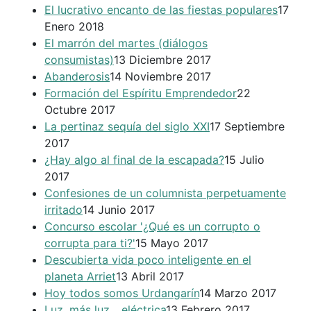
El lucrativo encanto de las fiestas populares
17
Enero 2018
El marrón del martes (diálogos
consumistas)
13 Diciembre 2017
Abanderosis
14 Noviembre 2017
Formación del Espíritu Emprendedor
22
Octubre 2017
La pertinaz sequía del siglo XXI
17 Septiembre
2017
¿Hay algo al final de la escapada?
15 Julio
2017
Confesiones de un columnista perpetuamente
irritado
14 Junio 2017
Concurso escolar '¿Qué es un corrupto o
corrupta para ti?'
15 Mayo 2017
Descubierta vida poco inteligente en el
planeta Arriet
13 Abril 2017
Hoy todos somos Urdangarín
14 Marzo 2017
Luz, más luz... eléctrica
13 Febrero 2017