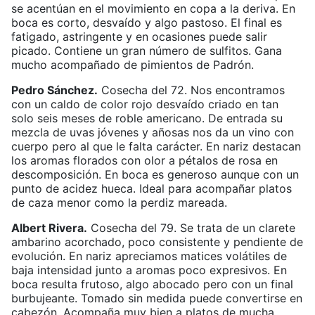
se acentúan en el movimiento en copa a la deriva. En
boca es corto, desvaído y algo pastoso. El final es
fatigado, astringente y en ocasiones puede salir
picado. Contiene un gran número de sulfitos. Gana
mucho acompañado de pimientos de Padrón.
Pedro Sánchez.
Cosecha del 72. Nos encontramos
con un caldo de color rojo desvaído criado en tan
solo seis meses de roble americano. De entrada su
mezcla de uvas jóvenes y añosas nos da un vino con
cuerpo pero al que le falta carácter. En nariz destacan
los aromas florados con olor a pétalos de rosa en
descomposición. En boca es generoso aunque con un
punto de acidez hueca. Ideal para acompañar platos
de caza menor como la perdiz mareada.
Albert Rivera.
Cosecha del 79. Se trata de un clarete
ambarino acorchado, poco consistente y pendiente de
evolución. En nariz apreciamos matices volátiles de
baja intensidad junto a aromas poco expresivos. En
boca resulta frutoso, algo abocado pero con un final
burbujeante. Tomado sin medida puede convertirse en
cabezón. Acompaña muy bien a platos de mucha