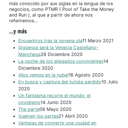
más conocido por sus siglas en la lengua de los
negocios, como PTMR ( Pool of Take the Money
and Run ), al que a partir de ahora nos
referiremos...
...y más
Encuentros tras la novena ola
11 Marzo 2021
Sigüenza será la Venecia Castellano-
Manchega
28 Diciembre 2020
La noche de los allegados convivientes
14
Diciembre 2020
¡Nos vemos en la nube!
16 Agosto 2020
En busca y captura del turista perdido
10 Julio
2020
Un fantasma recorre el mundo: el
covidismo
14 Junio 2020
The parte
08 Mayo 2020
Vuelven los partes
21 Abril 2020
Ventajas de convertir una ciudad en