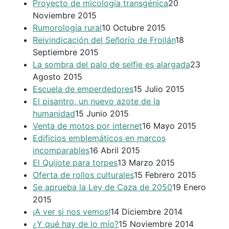
Proyecto de micología transgénica
20
Noviembre 2015
Rumorología rural
10 Octubre 2015
Reivindicación del Señorío de Froilán
18
Septiembre 2015
La sombra del palo de selfie es alargada
23
Agosto 2015
Escuela de emperdedores
15 Julio 2015
El pisantro, un nuevo azote de la
humanidad
15 Junio 2015
Venta de motos por internet
16 Mayo 2015
Edificios emblemáticos en marcos
incomparables
16 Abril 2015
El Quijote para torpes
13 Marzo 2015
Oferta de rollos culturales
15 Febrero 2015
Se aprueba la Ley de Caza de 2050
19 Enero
2015
¡A ver si nos vemos!
14 Diciembre 2014
¿Y qué hay de lo mío?
15 Noviembre 2014