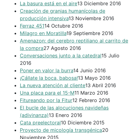
La basura está en el aire
13 Diciembre 2016
Creación de granjas humanícolas de
producción intensiva
13 Noviembre 2016
Ferraz 451
14 Octubre 2016
Milagro en Moratilla
19 Septiembre 2016
Amenazon: del cerebro reptiliano al carrito de
la compra
27 Agosto 2016
Conversaciones junto a la catedral
15 Julio
2016
Poner en valor la burra
14 Junio 2016
¡Cállate la boca, babosa!
13 Mayo 2016
La nueva atención al cliente
13 Abril 2016
Una placa para el 15-M
11 Marzo 2016
Fitureando por la Fitur
12 Febrero 2016
El bucle de las alocuciones navideñas
(adivinanza)
13 Enero 2016
Cata preelectoral
10 Diciembre 2015
Proyecto de micología transgénica
20
Noviembre 2015