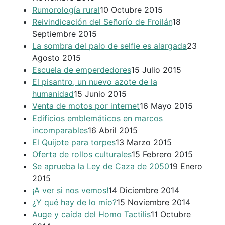
Rumorología rural
10 Octubre 2015
Reivindicación del Señorío de Froilán
18
Septiembre 2015
La sombra del palo de selfie es alargada
23
Agosto 2015
Escuela de emperdedores
15 Julio 2015
El pisantro, un nuevo azote de la
humanidad
15 Junio 2015
Venta de motos por internet
16 Mayo 2015
Edificios emblemáticos en marcos
incomparables
16 Abril 2015
El Quijote para torpes
13 Marzo 2015
Oferta de rollos culturales
15 Febrero 2015
Se aprueba la Ley de Caza de 2050
19 Enero
2015
¡A ver si nos vemos!
14 Diciembre 2014
¿Y qué hay de lo mío?
15 Noviembre 2014
Auge y caída del Homo Tactilis
11 Octubre