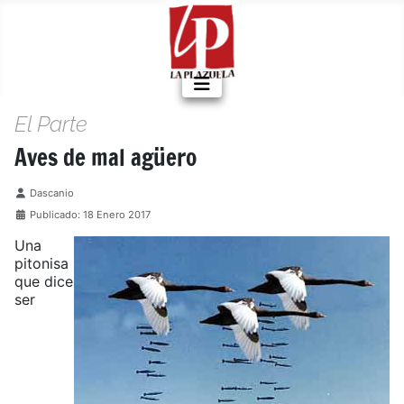
El Parte
Aves de mal agüero
Detalles
Dascanio
Publicado: 18 Enero 2017
Una
pitonisa
que dice
ser