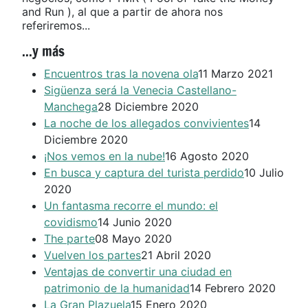
and Run ), al que a partir de ahora nos
referiremos...
...y más
Encuentros tras la novena ola
11 Marzo 2021
Sigüenza será la Venecia Castellano-
Manchega
28 Diciembre 2020
La noche de los allegados convivientes
14
Diciembre 2020
¡Nos vemos en la nube!
16 Agosto 2020
En busca y captura del turista perdido
10 Julio
2020
Un fantasma recorre el mundo: el
covidismo
14 Junio 2020
The parte
08 Mayo 2020
Vuelven los partes
21 Abril 2020
Ventajas de convertir una ciudad en
patrimonio de la humanidad
14 Febrero 2020
La Gran Plazuela
15 Enero 2020