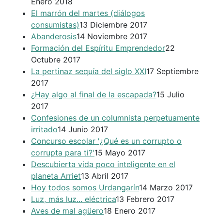
Enero 2018
El marrón del martes (diálogos
consumistas)
13 Diciembre 2017
Abanderosis
14 Noviembre 2017
Formación del Espíritu Emprendedor
22
Octubre 2017
La pertinaz sequía del siglo XXI
17 Septiembre
2017
¿Hay algo al final de la escapada?
15 Julio
2017
Confesiones de un columnista perpetuamente
irritado
14 Junio 2017
Concurso escolar '¿Qué es un corrupto o
corrupta para ti?'
15 Mayo 2017
Descubierta vida poco inteligente en el
planeta Arriet
13 Abril 2017
Hoy todos somos Urdangarín
14 Marzo 2017
Luz, más luz... eléctrica
13 Febrero 2017
Aves de mal agüero
18 Enero 2017