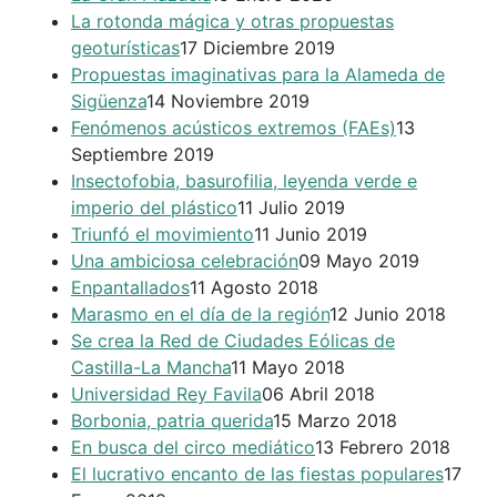
La rotonda mágica y otras propuestas
geoturísticas
17 Diciembre 2019
Propuestas imaginativas para la Alameda de
Sigüenza
14 Noviembre 2019
Fenómenos acústicos extremos (FAEs)
13
Septiembre 2019
Insectofobia, basurofilia, leyenda verde e
imperio del plástico
11 Julio 2019
Triunfó el movimiento
11 Junio 2019
Una ambiciosa celebración
09 Mayo 2019
Enpantallados
11 Agosto 2018
Marasmo en el día de la región
12 Junio 2018
Se crea la Red de Ciudades Eólicas de
Castilla-La Mancha
11 Mayo 2018
Universidad Rey Favila
06 Abril 2018
Borbonia, patria querida
15 Marzo 2018
En busca del circo mediático
13 Febrero 2018
El lucrativo encanto de las fiestas populares
17