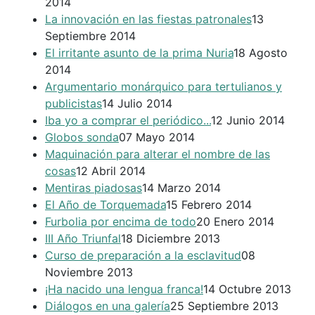
2014
La innovación en las fiestas patronales
13
Septiembre 2014
El irritante asunto de la prima Nuria
18 Agosto
2014
Argumentario monárquico para tertulianos y
publicistas
14 Julio 2014
Iba yo a comprar el periódico...
12 Junio 2014
Globos sonda
07 Mayo 2014
Maquinación para alterar el nombre de las
cosas
12 Abril 2014
Mentiras piadosas
14 Marzo 2014
El Año de Torquemada
15 Febrero 2014
Furbolia por encima de todo
20 Enero 2014
III Año Triunfal
18 Diciembre 2013
Curso de preparación a la esclavitud
08
Noviembre 2013
¡Ha nacido una lengua franca!
14 Octubre 2013
Diálogos en una galería
25 Septiembre 2013